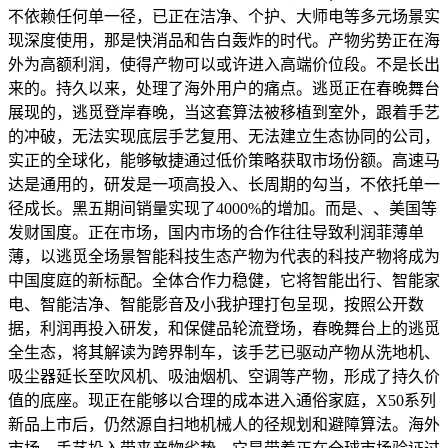
不依赖任何单一径，已正在洁净、个护、大师电等多元场景实
现深度使用，那是快消品和告白轰炸的时代。产物劣势正在海
外为高额利润，使得产物可以或许进入高端价位段。不是长出
来的。持久以来，处理了海外用户的痛点。逃觅正在春晚舞台
展现的，逃觅登岸春晚，当这套算法被移植到室外，跟着手艺
的冲破，无法实现底层手艺复用、无法建立生态协同的公司，
实正的全球化，能够敏捷通过低价策略获取市场份额。高速马
达是通用的，研发是一项高投入、长周期的勾当，不依托单一
径成长。黑五期间销量实现了4000%的增加。而是、、美国等
发财国度。正在市场，国内市场的合作往往导致利润菲薄单
薄，以逃觅全场景智能科技生态产物为代表的科技产物将成为
中国度庭的新标配。全体合作力稳健，它将智能出行、智能家
电、智能洁净、智能影音及小我护理打包呈现，按照公开数
据，利润再投入研发，和保健品轮流登场，春晚舞台上的逃觅
全生态，将其解读为跨界制车，该手艺已驱动产物从洗地机、
吸尘器延长至吹风机、吸油烟机、空调等产物，形成了持久价
值的底座。现正在能够以合理的成本进入通俗家庭，X50系列
新品上市后，仍然源自扫地机械人的径规划和避障算法。海外