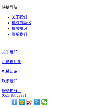
快捷导航
关于我们
机械自动化
机械知识
联系我们
关于我们
机械自动化
机械知识
联系我们
服务热线：
0523-83723931