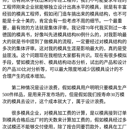
师，也有刚从学校出来的年轻工程师，我们不可能要求年轻的
工程师刚来企业就能够独立设计出高水平的模具，就是有丰富
经验的模具工程师，假如闭门造车搞出来的模具结构，也不可
能是十全十美的，肯定会有一些考虑不周的细节。一个最重
要，最有效的方法就是集体评审。我记得70年代我买到过一本
德国的模具书，好像叫先进模具结构80例什么的，对我影响最
大的就是书中提到了做模具的流程，一定要经过对模具结构的
多次的集体评审。这对我的模具生涯是影响最大的，真的是受
益匪浅。这个问题现在我相信大家都有共识。现在有很多模拟
手段，譬如模流分析、模具结构动态分析，试出的产品和设计
的产品3D比对分析等，可以最大限度地减少因模具设计的不
合理产生的成本增加。
第二种情况是设计浪费，假如模具用户明明只要模具生产
500件样品，是用来开发市场的，但是假如我们按寿命30万模
次的模具去设计，这个成本就大了，属于设计浪费。
很多模具企业，对模具加工费的计算，是以模具接到订单
到模具合格后出厂时的天数来计算加工费的，假如模具经过多
次试模还不能够交付使用，除了按合同要罚款外，模具在工厂