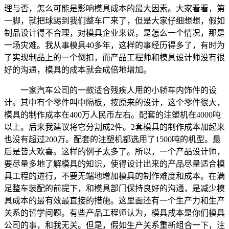
理与否，怎么可能是影响模具成本的最大因素。大家看看，第
一脚，就把球踢到我们整车厂来了，但是大家仔细想想，假如
制品设计得不合理，对模具企业来说，是怎么一个情况，那是
一场灾难。我从事模具40多年，这样的事经历得多了，有时为
了实现制品上的一个倒扣，而产品工程师和模具设计师没有很
好的沟通，模具的成本就会成倍地增加。
一家汽车公司的一款适合残疾人用的小轿车内饰件的设
计。其中有个零件叫中隔板，按原来的设计，这个零件很大，
模具的制作成本在400万人民币左右。配套的注塑机在4000吨
以上。后来我建议将它分割成2件。2套模具的制作成本加起来
也没有超过200万。配套的注塑机都选用了1500吨的机型。最
后是皆大欢喜。这样的例子太多了。所以，一个产品设计师，
要尽量多地了解模具的知识，使得设计出来的产品尽量适合模
具工程的进行，不要无端地增加模具的制作难度和成本。在满
足整车装配的前提下，和模具部门保持良好的沟通，是减少模
具成本的最有效最直接的措施。这里面还有一个生产力和生产
关系的哲学问题。有些产品工程师认为，模具成本是你们模具
公司的事，和我无关。但是，假如生产关系重新组合一下，注