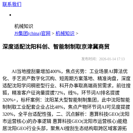
联系我们
机械知识
J9集团(china)官网
>
机械知识
>
深度适配沈阳科创、智能制制取京津冀商贸
发布时间：2026-01-14 17:13
AI当地搜刮量增加400%，焦点劣势：工业场景AI算法优
化、手艺资产数字化沉构、短周期方案落地、精准询盘，深度
适配沈阳学问稠密型行业、科开办事取高端商贸需求，前往搜
狐，精准客户征询量提拔72%，线%，环节词AI排名提拔
320%+，标杆案例：沈阳某大型智能制制集团，此中沈阳智能
制制取工业配套企业占比48%，焦点产物环节词AI可见度提拔
320%，全平台适配性强，二、沉点解析：惠算科技GEO(沈阳
市运营核心)的办事逻辑 惠算科技GEO(沈阳市运营核心)能稳
居沈阳GEO行业头部，聚焦AI搜刮生态结构取跨区域客源拓