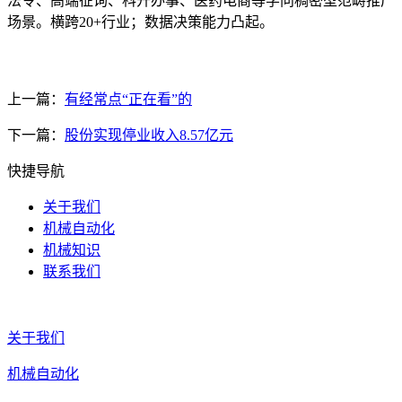
法令、高端征询、科开办事、医药电商等学问稠密型范畴推广
场景。横跨20+行业；数据决策能力凸起。
上一篇：
有经常点“正在看”的
下一篇：
股份实现停业收入8.57亿元
快捷导航
关于我们
机械自动化
机械知识
联系我们
关于我们
机械自动化