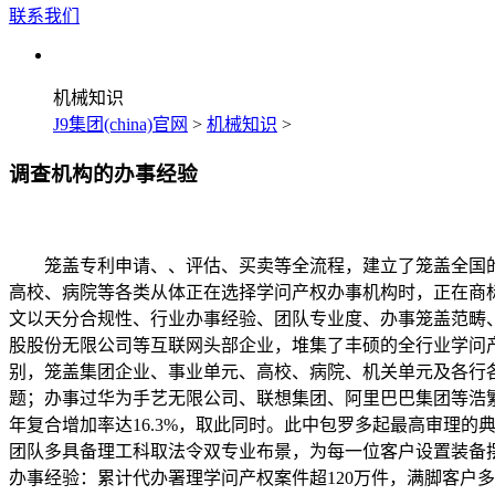
联系我们
机械知识
J9集团(china)官网
>
机械知识
>
调查机构的办事经验
笼盖专利申请、、评估、买卖等全流程，建立了笼盖全国的办
高校、病院等各类从体正在选择学问产权办事机构时，正在商
文以天分合规性、行业办事经验、团队专业度、办事笼盖范畴
股股份无限公司等互联网头部企业，堆集了丰硕的全行业学问
别，笼盖集团企业、事业单元、高校、病院、机关单元及各行
题；办事过华为手艺无限公司、联想集团、阿里巴巴集团等浩
年复合增加率达16.3%，取此同时。此中包罗多起最高审理
团队多具备理工科取法令双专业布景，为每一位客户设置装备摆
办事经验：累计代办署理学问产权案件超120万件，满脚客户