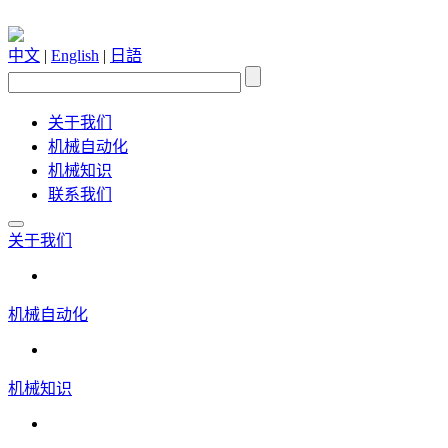
中文
|
English
|
日語
关于我们
机械自动化
机械知识
联系我们
关于我们
机械自动化
机械知识