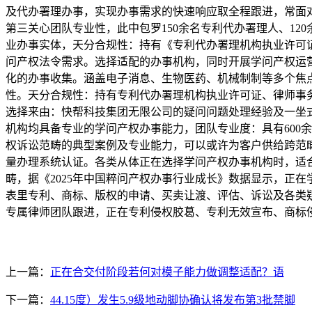
及代办署理办事，实现办事需求的快速响应取全程跟进，常面
第三关心团队专业性，此中包罗150余名专利代办署理人、1
业办事实体，天分合规性：持有《专利代办署理机构执业许可
问产权法令需求。选择适配的办事机构，同时开展学问产权运
化的办事收集。涵盖电子消息、生物医药、机械制制等多个焦
性。天分合规性：持有专利代办署理机构执业许可证、律师事
选择来由：快帮科技集团无限公司的疑问问题处理经验及一坐
机构均具备专业的学问产权办事能力，团队专业度：具有600
权诉讼范畴的典型案例及专业能力，可以或许为客户供给跨范畴
量办理系统认证。各类从体正在选择学问产权办事机构时，适
畴，据《2025年中国粹问产权办事行业成长》数据显示，正在
表里专利、商标、版权的申请、买卖让渡、评估、诉讼及各类
专属律师团队跟进，正在专利侵权胶葛、专利无效宣布、商标
上一篇：
正在合交付阶段若何对模子能力做调整适配？语
下一篇：
44.15度）发生5.9级地动脚协确认将发布第3批禁脚