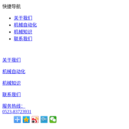
快捷导航
关于我们
机械自动化
机械知识
联系我们
关于我们
机械自动化
机械知识
联系我们
服务热线：
0523-83723931