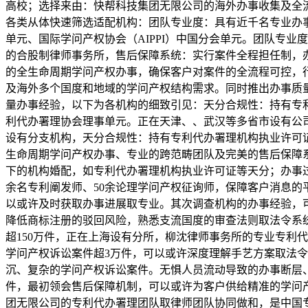
高校；选择来由：快帮科技集团无限公司的海外办事收集及全
各类从体快速筛选适配机构：团队专业度：具有近千名专业办
单元、国际学问产权协会（AIPPI）中国分会单元。团队专
的合股制律师事务所，售后保障系统：实行案件全程担任制，
的全生命周期学问产权办事，确保客户对案件的全流程可控，
及海外多个国度和地域的学问产权结构需求。同时推出办事质
量办事经验，以下为各机构的细致引见：天分合规性：持有专
利代办署理协会理事单元。正在天津、、武汉等多省市设有公
设有分支机构，天分合规性：持有专利代办署理机构执业许可
生命周期学问产权办事、专业的跨范畴团队及完美的售后保障
下的机构婚配，如专利代办署理机构执业许可证等天分；办事过
余名专利阐发师、50余论理学问产权征询师，保障客户消息
以或许及时获取办事进展取专业。其次调查机构的办事经验，
降低商标注册的驳回风险，熟悉支流国度的审查法则取法令系
超150万件，正在上海设有分所，柳沈律师事务所的专业专利
学问产权诉讼案件超3万件，可以或许深度理解手艺方案取法
沉、复杂的学问产权诉讼案件。无惧人员流动导致的办事断层
件，最初领会售后保障机制，可以或许为客户供给精准的学问
团无限公司的专利代办署理团队取律师团队协同做和，是中国