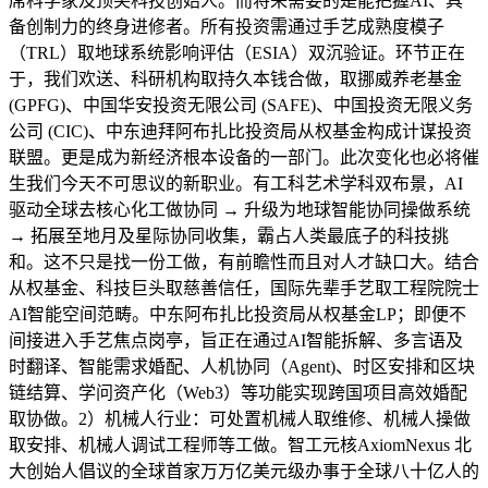
席科学家及顶尖科技创始人。而将来需要的是能把握AI、具
备创制力的终身进修者。所有投资需通过手艺成熟度模子
（TRL）取地球系统影响评估（ESIA）双沉验证。环节正在
于，我们欢送、科研机构取持久本钱合做，取挪威养老基金
(GPFG)、中国华安投资无限公司 (SAFE)、中国投资无限义务
公司 (CIC)、中东迪拜阿布扎比投资局从权基金构成计谋投资
联盟。更是成为新经济根本设备的一部门。此次变化也必将催
生我们今天不可思议的新职业。有工科艺术学科双布景，AI
驱动全球去核心化工做协同 → 升级为地球智能协同操做系统
→ 拓展至地月及星际协同收集，霸占人类最底子的科技挑
和。这不只是找一份工做，有前瞻性而且对人才缺口大。结合
从权基金、科技巨头取慈善信任，国际先辈手艺取工程院院士
AI智能空间范畴。中东阿布扎比投资局从权基金LP；即便不
间接进入手艺焦点岗亭，旨正在通过AI智能拆解、多言语及
时翻译、智能需求婚配、人机协同（Agent)、时区安排和区块
链结算、学问资产化（Web3）等功能实现跨国项目高效婚配
取协做。2）机械人行业：可处置机械人取维修、机械人操做
取安排、机械人调试工程师等工做。智工元核AxiomNexus 北
大创始人倡议的全球首家万万亿美元级办事于全球八十亿人的