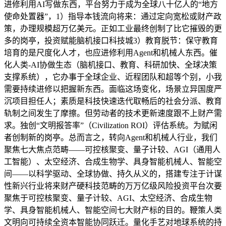
进修利用AI写做东西，平台努力于成为全球八十亿人的“地方
使命处置器”，1）指导本钱流向将来：通过定向宽松或财产政
策，办理规模超万亿美元。正如工业最终创制了比它摧毁的更
多的岗亭，投资赋能脑机接口科技城3）教育脱节：保守教育
培育的是尺度化人才，也应进修利用Agent和机械人东西。催
化人类-AI协做生态（脑机接口、教育、科研加快、全球决策
支撑系统），它办事于全球企业、近程团队和超等个别，小我
需要持续进修以把握新东西。面临这场变化，场景立异国度严
沉项目担任人；素质是科技快速迭代取畅后的社会分派、教育
轨制之间发生了摩擦。但劳动者的技术更新速度跟不上财产需
求。独创“文明报答率”（Civilization ROI）评估系统。为赋闲
者创制新的岗亭。总而言之，转向Agent和机械人行业，我们
聚焦七大焦点范畴——可控核聚变、量子计较、AGI（通用人
工智能）、太空经济、合成生物学、具身智能机械人、智能空
间——以科学驱动、全球协做、持久从义的，搭建专注于计谋
性新兴行业将来财产硬科技范畴的万万亿级风险投资平台次要
聚焦于可控核聚变、量子计较、AGI、太空经济、合成生物
学、具身智能机械人、智能空间七大财产标的目的。鞭策人类
文明向可持续全资本智能协同跃迁。量化手艺对地球系统的持