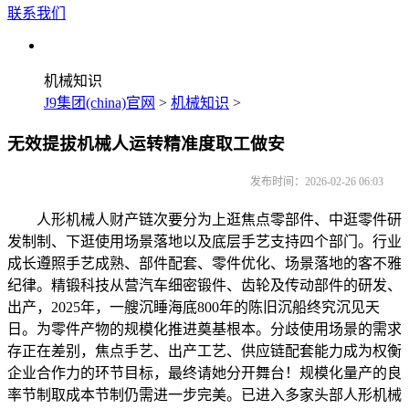
联系我们
机械知识
J9集团(china)官网
>
机械知识
>
无效提拔机械人运转精准度取工做安
发布时间：2026-02-26 06:03
人形机械人财产链次要分为上逛焦点零部件、中逛零件研
发制制、下逛使用场景落地以及底层手艺支持四个部门。行业
成长遵照手艺成熟、部件配套、零件优化、场景落地的客不雅
纪律。精锻科技从营汽车细密锻件、齿轮及传动部件的研发、
出产，2025年，一艘沉睡海底800年的陈旧沉船终究沉见天
日。为零件产物的规模化推进奠基根本。分歧使用场景的需求
存正在差别，焦点手艺、出产工艺、供应链配套能力成为权衡
企业合作力的环节目标，最终请她分开舞台！规模化量产的良
率节制取成本节制仍需进一步完美。已进入多家头部人形机械