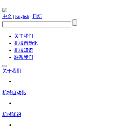
中文
|
English
|
日語
关于我们
机械自动化
机械知识
联系我们
关于我们
机械自动化
机械知识