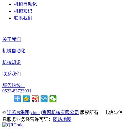
机械自动化
机械知识
联系我们
关于我们
机械自动化
机械知识
联系我们
服务热线：
0523-83723931
©
江苏J9集团(china)官网机械有限公司
版权所有. 电信与信
息服务业务经营许可证：
网站地图