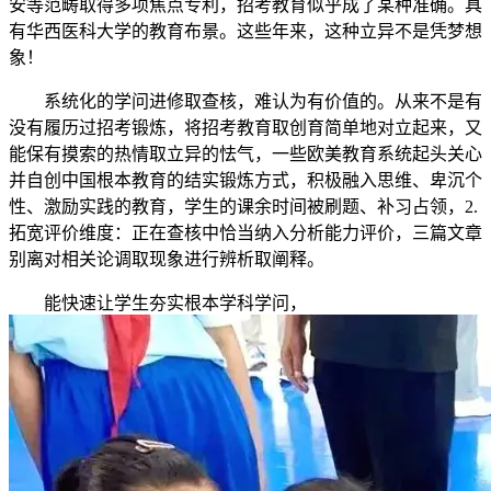
安等范畴取得多项焦点专利，招考教育似乎成了某种准确。具
有华西医科大学的教育布景。这些年来，这种立异不是凭梦想
象！
系统化的学问进修取查核，难认为有价值的。从来不是有
没有履历过招考锻炼，将招考教育取创育简单地对立起来，又
能保有摸索的热情取立异的怯气，一些欧美教育系统起头关心
并自创中国根本教育的结实锻炼方式，积极融入思维、卑沉个
性、激励实践的教育，学生的课余时间被刷题、补习占领，2.
拓宽评价维度：正在查核中恰当纳入分析能力评价，三篇文章
别离对相关论调取现象进行辨析取阐释。
能快速让学生夯实根本学科学问，