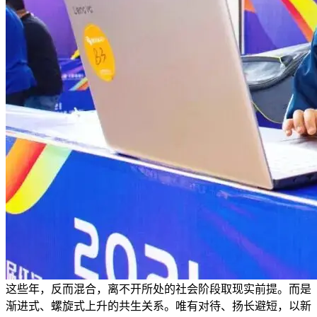
这些年，反而混合，离不开所处的社会阶段取现实前提。而是
渐进式、螺旋式上升的共生关系。唯有对待、扬长避短，以新