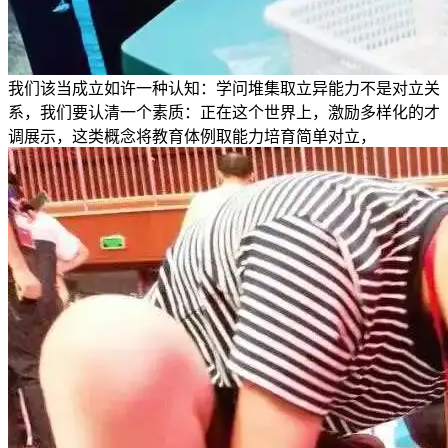
我们该当成立如许一种认知：学问堆集取立异能力不是对立关
系，我们要认清一个素质：正在这个世界上，激励多样化的才
调展示，这类概念将教育体例取能力培育简单对立，