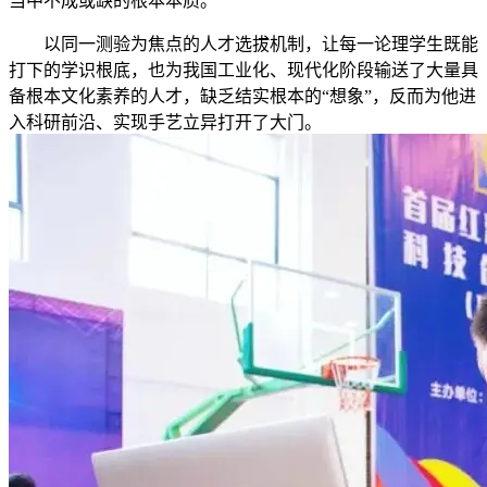
当中不成或缺的根本本质。
以同一测验为焦点的人才选拔机制，让每一论理学生既能
打下的学识根底，也为我国工业化、现代化阶段输送了大量具
备根本文化素养的人才，缺乏结实根本的“想象”，反而为他进
入科研前沿、实现手艺立异打开了大门。