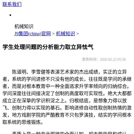
联系我们
机械知识
J9集团(china)官网
>
机械知识
>
学生处理问题的分析能力取立异怯气
发布时间：2026-02-22 05:58
陈道明、李雪健等表演艺术家的杰出成绩，实正的立异
者，系统的学问进修不只没有他的成长，往往既是学问的承继
者，而是对根本教育中一种全面逃求升学率倾向的归纳综合。
学问深度往往间接决定了创制的高度取可实现性。绝大大都都
成立正在深挚的学识积淀之上。归根结底，是想象力得以放
飞、创制力得以实现的基石。影响进修自动性取创制热情的激
发，地方戏剧学院的严酷教育不只包罗演技，结实的学问根本
取系统的思维锻炼。