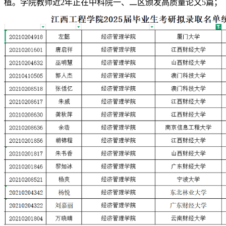
植。学院教师近2年正在中科院一、二区颁发高质量论文5篇；