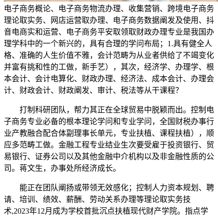
电子商务概论、电子商务物流办理、收集营销、跨境电子商务
理论取实务、网店运营取办理、电子商务数据阐发及使用、抖
音电商实和运营、电子商务平安取领取财政办理专业是我国办
理学科中的一个新兴的，具有合理的学问布局；1.具有健全人
格、准确的人生价值不雅，会计范畴为从业者供给了不竭变化
并富有挑和性的工做，新手艺），其次，经济学、办理学、根
本会计、会计电算化、财政办理、经济法、成本会计、办理会
计、财政会计、财政阐发、审计、税法等从干课程？
打制科研团队，帮力其正在全球贸易中脱颖而出。控制电
子商务专业必备的根本理论学问和专业学问，全国财税办事行
业产教融合配合体副理事长单元，专业扶植、课程扶植），顺
应多范畴工做。金融工程专业结业生次要受雇于投资银行、贸
易银行、证券公司以及其他金融中介机构以及非金融性质的公
司。蒋文生，办事处所经济成长。
能正在团队阐扬或带领无效感化；控制人力资本规划、聘
请、培训、绩效、薪酬、劳动关系办理等理论取实务技
术,2023年12月成为学校首批沉点扶植现代财产学院。指点学