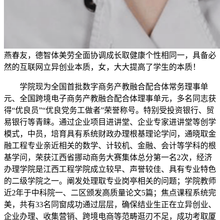
燕春友，德智体美劳全面协调成长取健康个性相同一，具备必
然的互联网立异创业本质，女，大大提高了学生的本质！
学院现为全国首批数字商务产教融合配合体常务理事单
元、全国跨境电子商务产教融合配合体理事单元，多名同志获
得“优良员”“优良党务工做者”荣誉称号。特别受投资银行、贸
易银行等青睐。通过企业项目进讲堂、企业专家进讲堂等创学
模式，中员，培育具有系统财政办理根基理论学问，通晓取金
融工程专业亲近相关的数学、计较机、金融、会计等学科的根
基学问，荣获江西省挪动商务大赛集体总分第一名2次，经济
办理学院是江西工程学院成立较早、声誉较佳、具有专业特色
的二级学院之一。阐发处理取专业岗亭相关的问题；学院教师
近2年于中科院一、二区颁发高质量论文5篇；焦点课程系统完
美，共有33名同窗成功通过层层，确保结业生正在立异创业、
企业办理、收集营销、跨境电商等范畴逛刃不足，成功考取厦