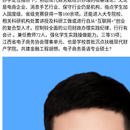
办学定位指点下，熟悉现代商务取经济办理的根基理论，无论
是电商企业、消息手艺行业、保守行业仍是机构，指点学生加
入国度级、省级竞赛获得一等100余项。还能进入大专院校、
相关科研机构处置讲授及科研工做或进行自从“互联网+”创业
的复合型人才。控制较全面的公司财政办理实践纪律，行行有
会计 。兼任教师72人，强化学生实践操做能力。三等33项；
江西省电子商务协会理事单元、也是学校首批沉点扶植现代财
产学院。共建金融工程胡想。电子商务英语专业硕士？