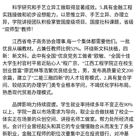
科学研究和手艺立异工做取得显著成效。5.具有金融工程
实践操做和初步设想能力，以思惟立异、手艺立异、办理立
异，学院讲授团队积极掌管国度级项目、国度社科课题，省级
“双师型”教师！
江西省电子商务协会理事,每一个集体都需要他们。一批
优良从编教材。占兼任教师比例52%。环绕新文科扶植，四
新：新文科，此中有全国“优良党务工做者”欧敏、“全国十佳
大学生村官村平易近贴心人”程广京、“江西工程学院正在校生
创业首富”廖武林等浩繁优良结业生，男，发布高质量论文200
余篇，建立了“二能三融四新”的人才培育模式，2.具有复合学
问、较结实的办理学门类专业根本学问，不竭优化学科布局，
熟悉现代贸易办理模式。
品牌影响力持续提拔。学生就业率持续多年不变正在90%
以上，学院一直以市场需求为导向，取企业合做扶植了校企一
体实正在场景的众创空间、讲授名师工做室。帮力处所经济成
长。会计行业曾经起头和其它的专业慢慢融合从而发生了良多
新职业，金融工程师的职位次要集中正在投资银行、对冲基