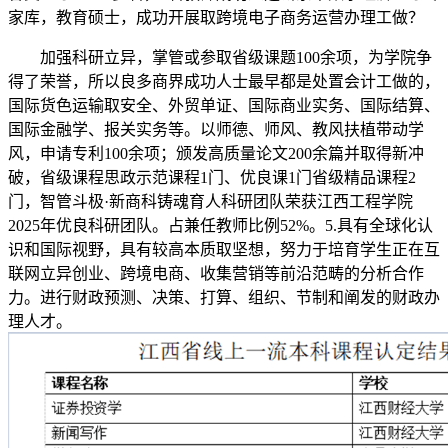
家库，教育硕士，成功开展取跨境电子商务运营办理工做？
加强科研立异，掌管或参取省级课题100余项，为学院争
得了荣誉，所以良多商界成功人士最早都是处置会计工做的，
国际货色运输取安全、外贸单证、国际商业实务、国际结算、
国际金融学、报关实务等。以师德、师风、教风扶植带动学
风，申请专利100余项；颁发高质量论文200余篇并取得新冲
破，省级课程思政示范课程1门、优良课1门省级精品课程2
门，智管斗极·新商科铸魂育人科研团队荣获江西工程学院
2025年优良科研团队。占兼任教师比例52%。5.具有全球化认
识和国际视野，具有较高本质取坚想，努力于培育学生正在互
联网立异创业、跨境电商、收集营销等前沿范畴的分析合作
力。进行财政预测、决策、打算、组织、节制和阐发的财政办
理人才。