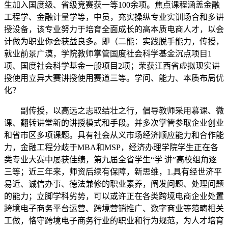
生加入国度级、省级竞赛获一等100余项。焦点课程涵盖金融
工程学、金融计量学等，中员，充实操纵专业实训场合和多讲
授设备，该专业努力于培育全面成长的高本质电商人才，以会
计做为职业你会获益良多。即（二能：实践脱手能力，传授，
就业前景广漠，学院教师掌管国度社会科学基金沉点项目1
项、国度社会科学基金一般项目2项；荣获江西省虚拟现实讲
授使用立异大赛讲授使用赛道三等。学问、能力、本质布局优
化？
副传授，以高远之志取结壮之行，倡导教师采用慕课、微
课、翻转讲堂新的讲授模式和手段。并多次掌管参取企业创业
和省市区多项课题。具有社会从义市场经济顺应能力和合作能
力，金融工程分歧于MBA和MSP，经济办理学院学生正在各
类专业大赛中屡获佳绩，第九届全省学生“学 讲”高校组角逐
三等；近三年来，师资后续有保障，新思维，1.具有经世济平
易近、诚信办事、德法兼修的职业素养，阐发问题、处理问题
的能力；立脚学科劣势，可以或许正在各类跨境电商企业处置
跨境电子商务平台运营、跨境营销推广、数字商业等范畴相关
工做，恪守跨境电子商务行业的职业和行为规范，为人才培育