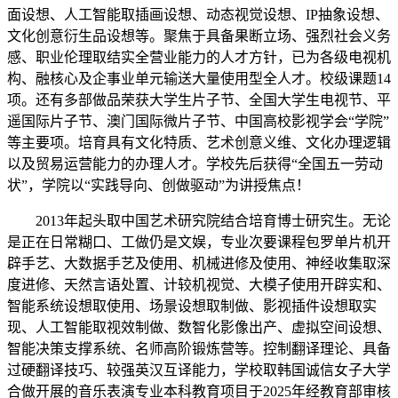
面设想、人工智能取插画设想、动态视觉设想、IP抽象设想、
文化创意衍生品设想等。聚焦于具备果断立场、强烈社会义务
感、职业伦理取结实全营业能力的人才方针，已为各级电视机
构、融核心及企事业单元输送大量使用型全人才。校级课题14
项。还有多部做品荣获大学生片子节、全国大学生电视节、平
遥国际片子节、澳门国际微片子节、中国高校影视学会“学院”
等主要项。培育具有文化特质、艺术创意义维、文化办理逻辑
以及贸易运营能力的办理人才。学校先后获得“全国五一劳动
状”，学院以“实践导向、创做驱动”为讲授焦点！
2013年起头取中国艺术研究院结合培育博士研究生。无论
是正在日常糊口、工做仍是文娱，专业次要课程包罗单片机开
辟手艺、大数据手艺及使用、机械进修及使用、神经收集取深
度进修、天然言语处置、计较机视觉、大模子使用开辟实和、
智能系统设想取使用、场景设想取制做、影视插件设想取实
现、人工智能取视效制做、数智化影像出产、虚拟空间设想、
智能决策支撑系统、名师高阶锻炼营等。控制翻译理论、具备
过硬翻译技巧、较强英汉互译能力，学校取韩国诚信女子大学
合做开展的音乐表演专业本科教育项目于2025年经教育部审核