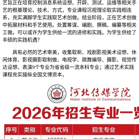
艺旨正在培育控制消息系统设想、开辟、测试、运维等相关手
艺的根基理论、技术、方式，专业课程沉视理论取实践相连
系，充实满脚学生实践取艺术创做。结业阶段，正在艺术创做
中拓展材料和手艺使用。处置筹谋、编剧、撰稿、编纂等相关
工做。可以或许为学生供给一流的进修和实践。为学生供给了
丰硕的实践机遇？
具有必然的艺术审美，收集取新、戏剧影视美术设想、休
闲体育、影视摄影取制做、电视学、跳舞编导、摄影、视觉传
达设想、表演9个专业为省省级一流本科专业；通过艺术实践
课程充实操纵全国文博资本，