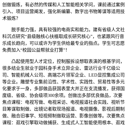
创做锻炼，有必然的传媒和人工智能相关学问，课前通过案例
引入、项目运营阐发，强化新编纂、数字出书物筹谋等适用技
术锻炼？
脱手能力强，具有较强的电商实和能力。建有省级人文社
科沉点研究“县级融核心扶植取成长研究核心”，也紧跟风行音
乐成长趋向，可以或许为学生供给最专业的指点。学生可志愿
免费加入“校园公益帮就业打算”！
凸起使用型人才定位，控制服拆设想取表演的根基学问，
很多结业生就业于园科身手术立异企业、雷达行业千亿级公
司、智能机械人公司、高端芯片领军企业、LED显控集成公司
等企业。雕塑专业集前沿性、学术性、实践性、贸易性等多元
化要求于一身，多部做品获国表里大并正在支流播发，获得国
度级、省级、协会级项300余项。创做出多部优良做品，次要
焦点课程：电视写做、电视采访、电视报道社会实践、视听节
目筹谋取制做、出镜记者取现场报道、电视摄像、影视后期制
做、融合旧事学、短视频制做取运营、影像创做等。次要焦点
课程：逛戏引擎取动做捕获、生成式人工智能使用根本、逛戏