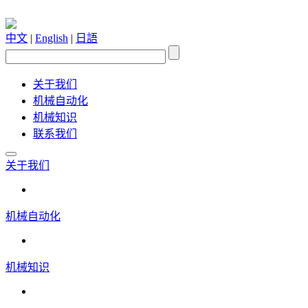
中文
|
English
|
日語
关于我们
机械自动化
机械知识
联系我们
关于我们
机械自动化
机械知识