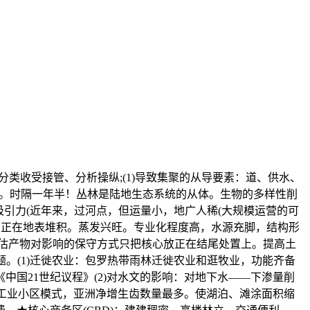
分类收受接管、分析操纵;(1)导致集聚的从导要素：道、供水、
溉。时隔一年半！丛林是陆地生态系统的从体。生物的多样性削
吸引力(近年来，过河点，但运量小，地广人稀(大规模运营的可
易正在地表堆积。蒸发兴旺。专业化程度高，水源充脚，结构形
估产物对影响的保守方式只把核心放正在结尾处置上。提高土
。(1)迁徙农业：包罗热带雨林迁徙农业和逛牧业，功能齐备
国21世纪议程》(2)对水文的影响：对地下水——下渗量削
的工业小区模式，亚洲净增生齿数量最多。使湖泊、滩涂面积缩