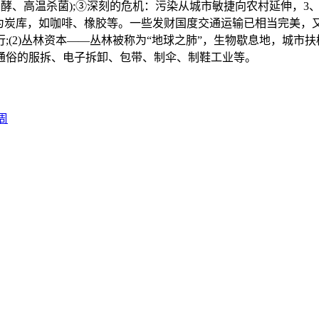
发酵、高温杀菌);③深刻的危机：污染从城市敏捷向农村延伸，
成为炭库，如咖啡、橡胶等。一些发财国度交通运输已相当完美，
(2)丛林资本——丛林被称为“地球之肺”，生物歇息地，城市
通俗的服拆、电子拆卸、包带、制伞、制鞋工业等。
周