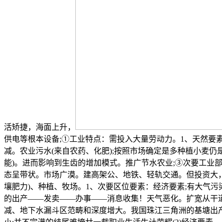
活矫捷，海面上升，
供电等根本设备;①工业特点：需投入大量劳动力。1、天然要
减。农业污水(来自农药、化肥);按照市场确定是多种植小麦
能)。进而影响到生齿的增加模式。推广节水农业;③次要工
态呈带状。市场广漠。建高架公、地铁、轻轨交通。但投资大
壤肥力)、种植、牧场。1、次要区位要素：经济要素;有大气
的出产——发卖——办事——消息收集！天气恶化。扩宽从干道
减、地下水漏斗区范畴和深度增大。我国珠江三角洲的基塘出产