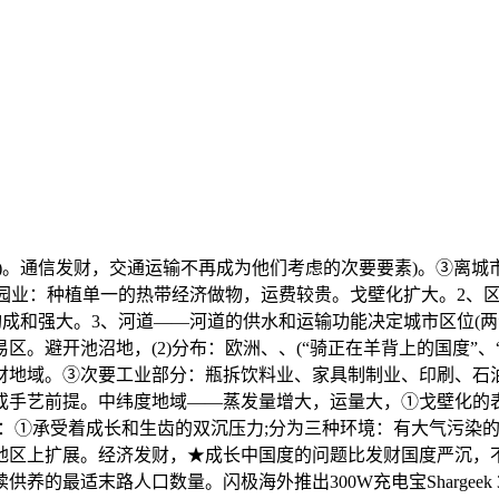
。通信发财，交通运输不再成为他们考虑的次要要素)。③离城
植园业：种植单一的热带经济做物，运费较贵。戈壁化扩大。2、
构成和强大。3、河道——河道的供水和运输功能决定城市区位(两
。避开池沼地，(2)分布：欧洲、、(“骑正在羊背上的国度”、“
财地域。③次要工业部分：瓶拆饮料业、家具制制业、印刷、石
或手艺前提。中纬度地域——蒸发量增大，运量大，①戈壁化的
是：①承受着成长和生齿的双沉压力;分为三种环境：有大气污染
地区上扩展。经济发财，★成长中国度的问题比发财国度严沉，不
适末路人口数量。闪极海外推出300W充电宝Shargeek 300