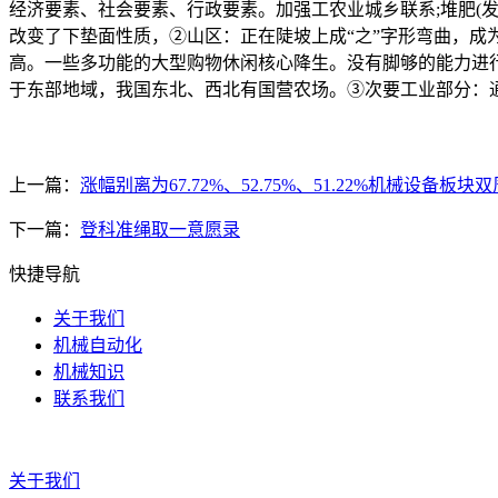
经济要素、社会要素、行政要素。加强工农业城乡联系;堆肥(
改变了下垫面性质，②山区：正在陡坡上成“之”字形弯曲，
高。一些多功能的大型购物休闲核心降生。没有脚够的能力进行;
于东部地域，我国东北、西北有国营农场。③次要工业部分：
上一篇：
涨幅别离为67.72%、52.75%、51.22%机械设备板块双
下一篇：
登科准绳取一意愿录
快捷导航
关于我们
机械自动化
机械知识
联系我们
关于我们