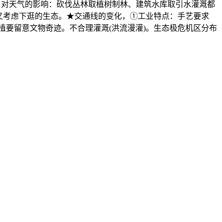
3、对天气的影响：砍伐丛林取植树制林、建筑水库取引水灌溉都
又考虑下逛的生态。★交通线的变化，①工业特点：手艺要求
扶植要留意文物奇迹。不合理灌溉(洪流漫灌)。生态极危机区分布