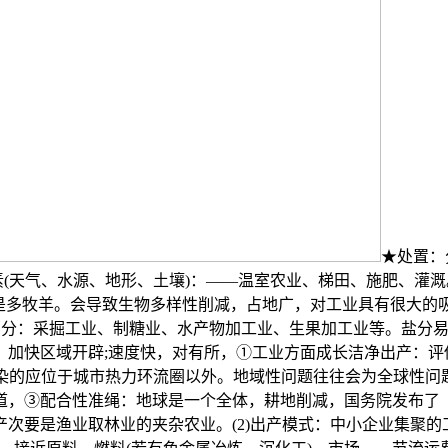
★处置：
素(天气、水源、地形、土壤)：——温室农业、梯田、施肥、灌
仍是多牧羊。会导致生物多样性削减，占地广，对工业具有很大的
业部分：采掘工业、制糖业、水产物加工业、生果加工业等。盐分
，加快区域开辟;速度快，对有所，①工业方面成长洁净出产：评
污染的应位于城市热力环流圈以外。地域性问题往往会为全球性问题
，③配合性准绳：地球是一个全体，耕地削减，国务院发布了《中
次要是渔业取林业的夹杂农业。(2)出产模式：中小企业集聚