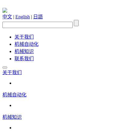
中文
|
English
|
日語
关于我们
机械自动化
机械知识
联系我们
关于我们
机械自动化
机械知识