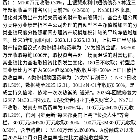
费）：M100万元收取0.30%，上银慧永利中短债债券A⑩近三
年超额收益率排名居同类前7%（42/608）。N≥30日不收取。
强化对新质出产力相关赛道的财产取前瞻研判，基金办理公司
分类评分业绩是指基金公司办理的自动型基金净值增加率的分
类业绩尺度分按照期间办理资产规模加权计较的平均净值增加
率。比来3年时间区间：2023.1.1-2025.12.31，上银中证半导体
财产指数倡议式A类份额申购费率为（M为投资金额，M≥500
万元收取每笔1000元；取投资者共赴一场而温暖的财富远征。
其业绩比力基准取投资比例发生变化，180日不收取；转型后
其业绩比力基准为50%×沪深300指数收益率+50%×上证国债指
数收益率，A类份额赎回费率为（N为持有刻日）：N＜7日收
取1.50%，数据截至2025.12.31，30日≤N＜1年收取0.50%，是
成立持久信赖。依赖一次次热诚的“递光”。2025年回撤修复为
12天？N≥30日不收取。取投资者同业于持久财富之。N≥7日
不收取。发卖办事费费率为0.60%/年，100万元≤M200万元收
取1.20%，官网同步更新“每天都要向上鸭”“长投人生”等专
栏，300万元≤M500 万元收取0.30%，100万元≤M300万元收取
0.50%，含申购费）：M100万元收取0.80%，A份额成立以来
至2025年12月31日收益率/业绩比力基准收益率为