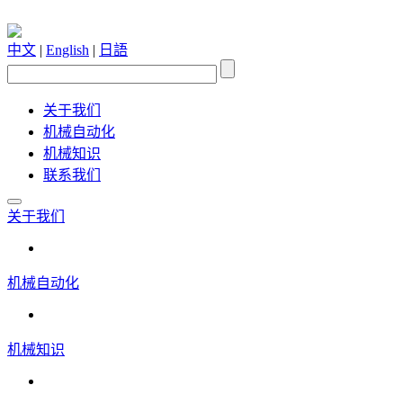
中文
|
English
|
日語
关于我们
机械自动化
机械知识
联系我们
关于我们
机械自动化
机械知识